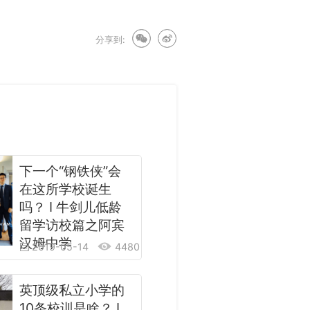
分享到:
下一个“钢铁侠”会
在这所学校诞生
吗？ I 牛剑儿低龄
留学访校篇之阿宾
汉姆中学
2019-05-14
4480
英顶级私立小学的
10条校训是啥？ I