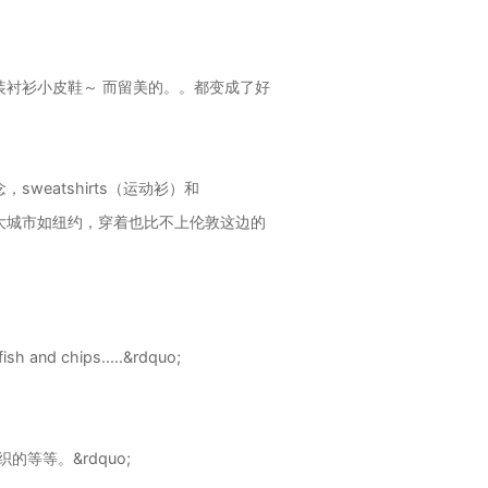
西装衬衫小皮鞋～ 而留美的。。都变成了好
weatshirts（运动衫）和
是大城市如纽约，穿着也比不上伦敦这边的
 chips.....&rdquo;
的等等。&rdquo;