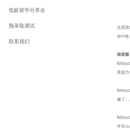
低龄留学分享会
预录取测试
去英国
你中枪
联系我们
旅游篇
&ld
美国力
&ld
遍了。。
&ld
开车ro