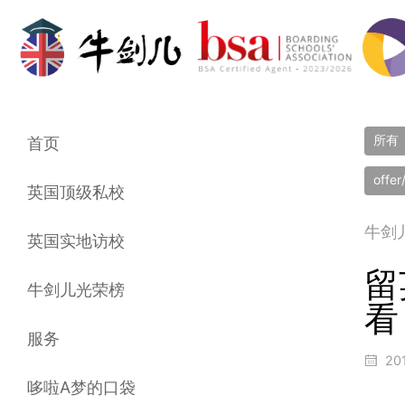
所有
首页
offe
英国顶级私校
牛剑
英国实地访校
留
牛剑儿光荣榜
看
服务
20
哆啦A梦的口袋