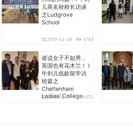
儿英名校校长访谈
之Ludgrove
School
2019-02-28
4783
谁说女子不如男，
英国也有花木兰！ I
牛剑儿低龄留学访
校篇之
Cheltenham
Ladies' College
2019-02-01
5572