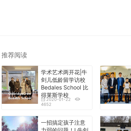
推荐阅读
学术艺术两开花|牛
剑儿低龄留学访校
Bedales School 比
得莱斯学校
2020-01-22
4652
一招搞定孩子注意
力弱的问题！I 牛剑