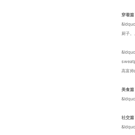
穿着篇
&ld
厨子。
&ld
swe
高富帅
美食篇
&ldq
社交篇
&ldq