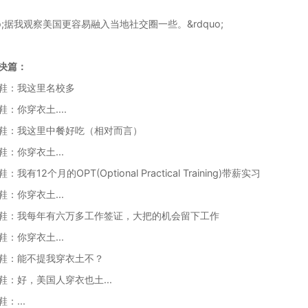
quo;据我观察美国更容易融入当地社交圈一些。&rdquo;
决篇：
鞋：我这里名校多
：你穿衣土....
鞋：我这里中餐好吃（相对而言）
鞋：你穿衣土...
我有12个月的OPT(Optional Practical Training)带薪实习
鞋：你穿衣土...
鞋：我每年有六万多工作签证，大把的机会留下工作
鞋：你穿衣土...
鞋：能不提我穿衣土不？
鞋：好，美国人穿衣也土...
：...