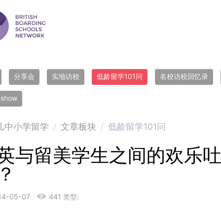
分享会
实地访校
低龄留学101问
名校访校回忆录
r/show
儿中小学留学
/
文章板块
/
低龄留学101问
英与留美学生之间的欢乐
？
14-05-07
441
类型: