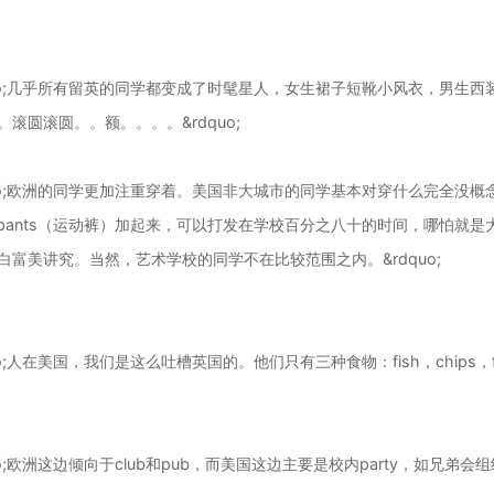
quo;几乎所有留英的同学都变成了时髦星人，女生裙子短靴小风衣，男生
。滚圆滚圆。。额。。。。&rdquo;
quo;欧洲的同学更加注重穿着。美国非大城市的同学基本对穿什么完全没概念，s
atpants（运动裤）加起来，可以打发在学校百分之八十的时间，哪怕就
白富美讲究。当然，艺术学校的同学不在比较范围之内。&rdquo;
uo;人在美国，我们是这么吐槽英国的。他们只有三种食物：fish，chips，fish and
uo;欧洲这边倾向于club和pub，而美国这边主要是校内party，如兄弟会组织