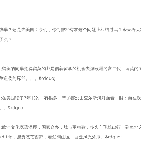
求学？还是去美国？亲们，你们曾经有在这个问题上纠结过吗？今天给大
了么？
quo;留美的同学觉得留英的都是借着留学的机会去游欧洲的富二代，留英
争逆袭的屌丝。。。&rdquo;
quo;在美国读了7年书的，有很多一辈子都没去查尔斯河对面看一眼；而在
。&rdquo;
quo;欧洲文化底蕴深厚，国家众多，城市更精致，多火车飞机出行，到每
ad trip，感受苍茫西部，看辽阔山区，自然风光浓厚。&rdquo;