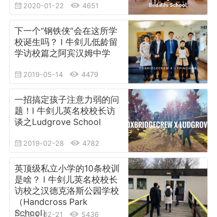
2020-01-22
4651
下一个“钢铁侠”会在这所学
校诞生吗？ I 牛剑儿低龄留
学访校篇之阿宾汉姆中学
2019-05-14
4479
一招搞定孩子注意力弱的问
题！I 牛剑儿英名校校长访
谈之Ludgrove School
2019-02-28
4782
英顶级私立小学的10条校训
是啥？ I 牛剑儿英名校校长
访校之汉德克洛斯公园学校
（Handcross Park
School）
2019-02-21
5436