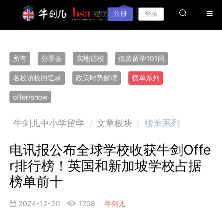
注册
登录
所有
分享会
实地访校
低龄留学101问
名校访校回忆录
政策时势解读
榜单系列
offer/show
牛剑儿中小学留学
/
文章板块
/
榜单系列
电讯报公布全球学校收获牛剑Offe
r排行榜！英国和新加坡学校占据
榜单前十
2024-12-20
1708
牛剑儿