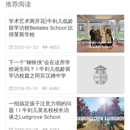
推荐阅读
学术艺术两开花|牛剑儿低龄
留学访校Bedales School 比
得莱斯学校
2020-01-22
4652
下一个“钢铁侠”会在这所学
校诞生吗？ I 牛剑儿低龄留
学访校篇之阿宾汉姆中学
2019-05-14
4480
一招搞定孩子注意力弱的问
题！I 牛剑儿英名校校长访
谈之Ludgrove School
2019-02-28
4783