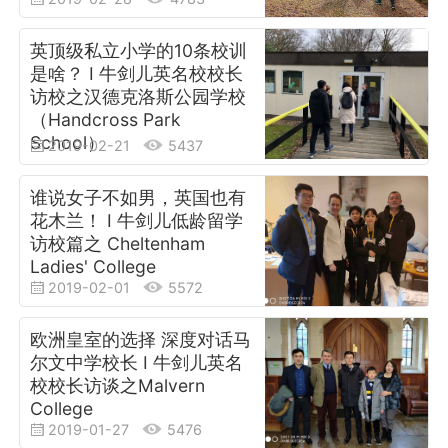
英顶级私立小学的10条校训
是啥？ I 牛剑儿英名校校长
访校之汉德克洛斯公园学校
（Handcross Park
School）
2019-02-21
5437
谁说女子不如男，英国也有
花木兰！ I 牛剑儿低龄留学
访校篇之 Cheltenham
Ladies' College
2019-02-01
5572
欧洲皇室的选择 深度对话马
尔文中学校长 I 牛剑儿英名
校校长访谈之Malvern
College
2019-01-27
5476