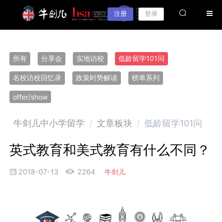
注册
登录
所有
分享会
实地访校
低龄留学101问
名校访校回忆录
政策时势解读
榜单系列
offer/show
牛剑儿中小学留学
/
文章板块
/
低龄留学101问
英式教育和美式教育有什么不同？
2018-07-13
2264
牛剑儿