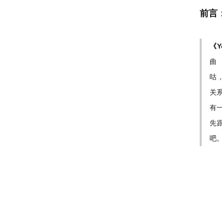
前言
《Yo
曲
咕，
关
有一
先跟
吧