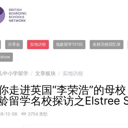
分享会
实地访校
低龄留学101问
名校访校回忆录
r/show
儿中小学留学
/
文章板块
/
实地访校
你走进英国“李荣浩”的母校 
龄留学名校探访之Elstree S
18-12-08
2754
类型: