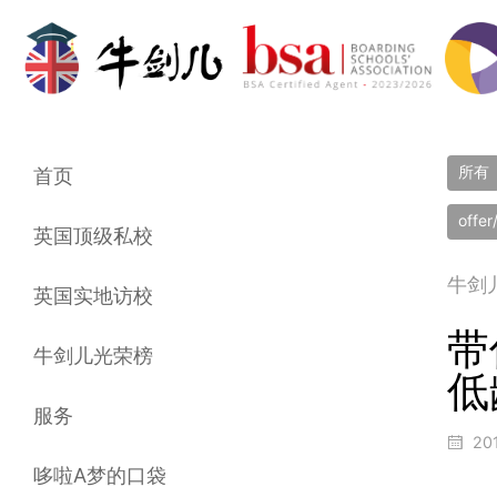
所有
首页
offe
英国顶级私校
牛剑
英国实地访校
带
牛剑儿光荣榜
低
服务
20
哆啦A梦的口袋