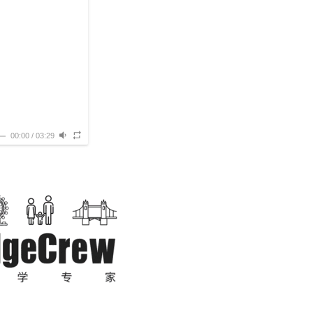
00:00
/
03:29