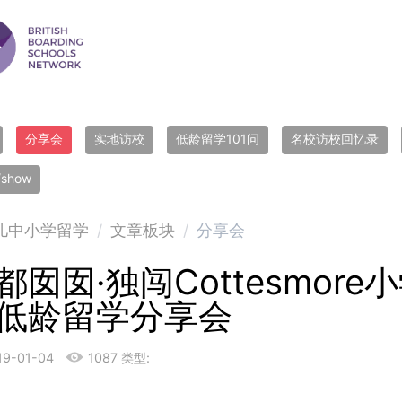
分享会
实地访校
低龄留学101问
名校访校回忆录
r/show
儿中小学留学
/
文章板块
/
分享会
都囡囡·独闯Cottesmore小
低龄留学分享会
19-01-04
1087
类型: