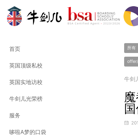
所有
首页
offe
英国顶级私校
牛剑
英国实地访校
魔
牛剑儿光荣榜
国
服务
20
哆啦A梦的口袋