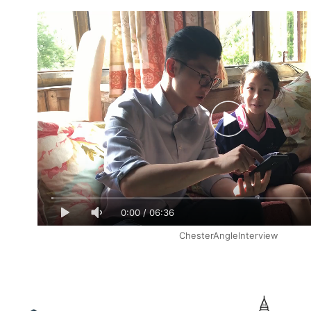
0:00
/
06:36
ChesterAngleInterview