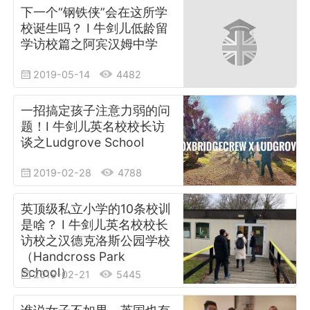
下一个“钢铁侠”会在这所学
校诞生吗？ I 牛剑儿低龄留
学访校篇之阿宾汉姆中学
2019-05-14
4482
一招搞定孩子注意力弱的问
题！I 牛剑儿英名校校长访
谈之Ludgrove School
2019-02-28
4788
英顶级私立小学的10条校训
是啥？ I 牛剑儿英名校校长
访校之汉德克洛斯公园学校
（Handcross Park
School）
2019-02-21
5445