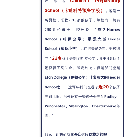
Caldicott Preparatory
汉郡的
School（
卡迪科特预备学校
）
，这是一
所男校，招收7-13岁的孩子，学校内一共有
290多位孩子。校长说：“
作为Harrow
School（哈罗公学）最强大的Feeder
School（预备小学）
，在过去的2年，学校培
22名
养了
孩子去到了哈罗公学，其中4名孩子
还获得了奖学金。虽说如此，但是我们也是
Eton College（伊顿公学）非常强大的Feeder
近20
School之一
，这两年我们也送了
个孩子
去到那里。另外还有一些孩子会去到
Radley、
Winchester、Wellington、Charterhouse
等
等。”
那么，让我们就此
开启
这段
访校之旅吧
！