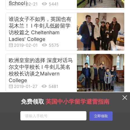
School）
2019-02-21
5441
谁说女子不如男，英国也有
花木兰！ I 牛剑儿低龄留学
访校篇之 Cheltenham
Ladies' College
2019-02-01
5575
欧洲皇室的选择 深度对话马
尔文中学校长 I 牛剑儿英名
校校长访谈之Malvern
College
2019-01-27
5481
免费领取
英国中小学留学避雷指南
立即领取