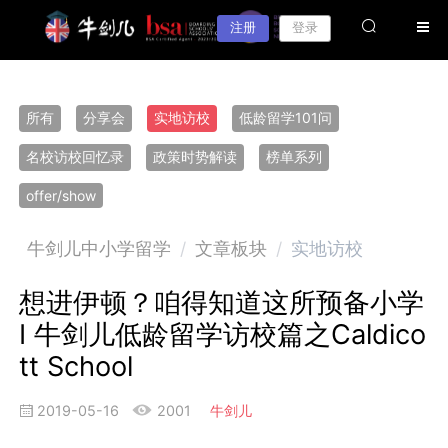
注册
登录
所有
分享会
实地访校
低龄留学101问
名校访校回忆录
政策时势解读
榜单系列
offer/show
牛剑儿中小学留学
/
文章板块
/
实地访校
想进伊顿？咱得知道这所预备小学
I 牛剑儿低龄留学访校篇之Caldico
tt School
2019-05-16
2001
牛剑儿