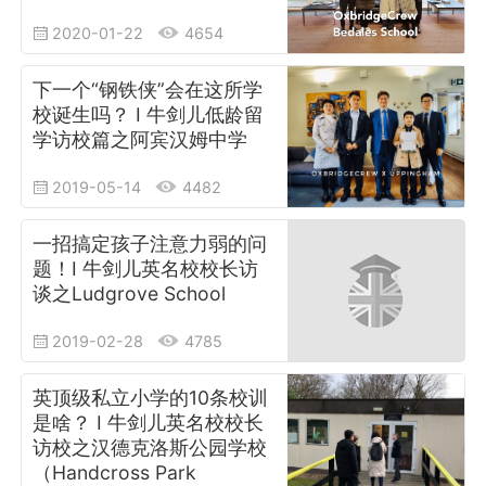
2020-01-22
4654
下一个“钢铁侠”会在这所学
校诞生吗？ I 牛剑儿低龄留
学访校篇之阿宾汉姆中学
2019-05-14
4482
一招搞定孩子注意力弱的问
题！I 牛剑儿英名校校长访
谈之Ludgrove School
2019-02-28
4785
英顶级私立小学的10条校训
是啥？ I 牛剑儿英名校校长
访校之汉德克洛斯公园学校
（Handcross Park