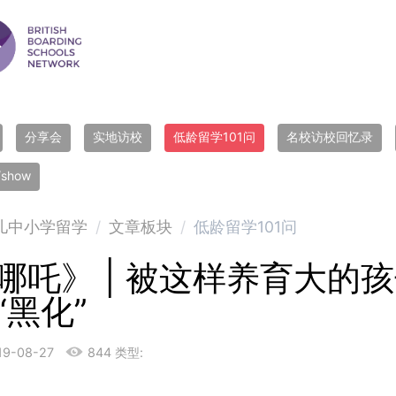
分享会
实地访校
低龄留学101问
名校访校回忆录
r/show
儿中小学留学
/
文章板块
/
低龄留学101问
哪吒》 | 被这样养育大的
“黑化”
19-08-27
844
类型: