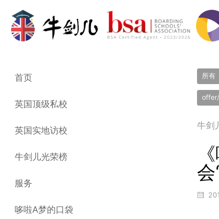
所有
首页
offe
英国顶级私校
牛剑
英国实地访校
《
牛剑儿光荣榜
会
服务
20
哆啦A梦的口袋