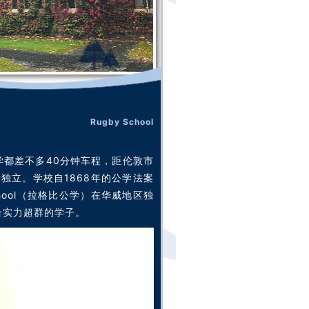
Rugby School
大学都差不多40分钟车程，距伦敦市
独立。学校自1868年的公学法案
hool（拉格比公学）在华威地区独
合实力超群的学子。