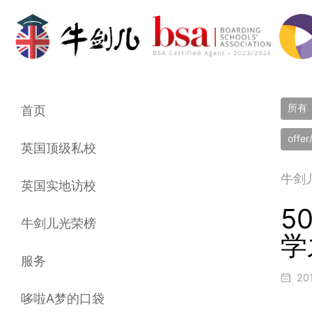
所有
首页
offe
英国顶级私校
牛剑
英国实地访校
5
牛剑儿光荣榜
学
服务
20
哆啦A梦的口袋