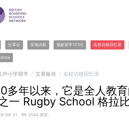
分享会
实地访校
低龄留学101问
名校访校回忆录
r/show
儿中小学留学
/
文章板块
/
名校访校回忆录
00多年以来，它是全人教育
之一 Rugby School 格
19-09-21
2584
类型: