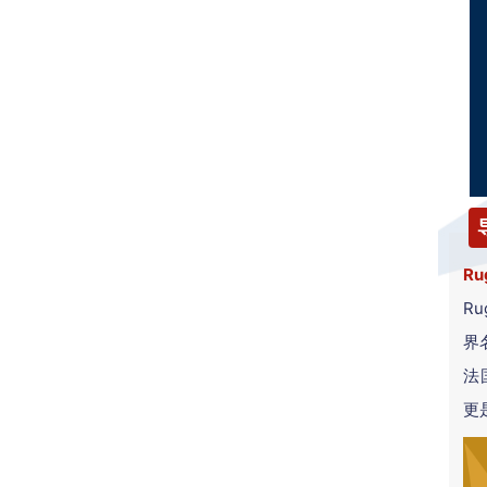
R
R
界
法
更