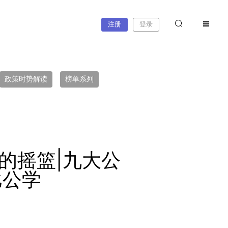
注册
登录
政策时势解读
榜单系列
的摇篮|九大公
拉比公学