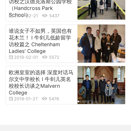
访校之汉德克洛斯公园学校
（Handcross Park
School）
2019-02-21
5437
谁说女子不如男，英国也有
花木兰！ I 牛剑儿低龄留学
访校篇之 Cheltenham
Ladies' College
2019-02-01
5572
欧洲皇室的选择 深度对话马
尔文中学校长 I 牛剑儿英名
校校长访谈之Malvern
College
2019-01-27
5476