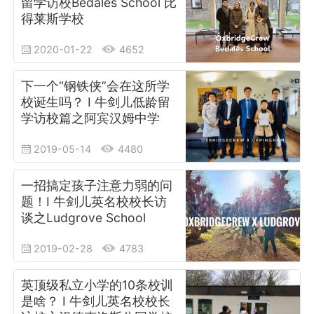
留学访校Bedales School 比
得莱斯学校
2020-01-22
4652
下一个“钢铁侠”会在这所学
校诞生吗？ I 牛剑儿低龄留
学访校篇之阿宾汉姆中学
2019-05-14
4480
一招搞定孩子注意力弱的问
题！I 牛剑儿英名校校长访
谈之Ludgrove School
2019-02-28
4783
英顶级私立小学的10条校训
是啥？ I 牛剑儿英名校校长