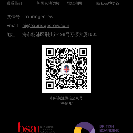
联系我们
英国实地访校
网站地图
隐私保护协议
微信号：oxbridgecrew
Email：
hi@oxbridgecrew.com
地址: 上海市杨浦区荆州路198号万硕大厦1605
扫码关注微信公众号
“牛剑儿”