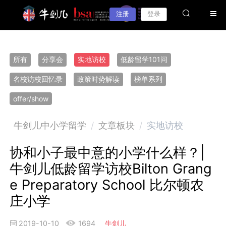
注册
登录
所有
分享会
实地访校
低龄留学101问
名校访校回忆录
政策时势解读
榜单系列
offer/show
牛剑儿中小学留学
/
文章板块
/
实地访校
协和小子最中意的小学什么样？|
牛剑儿低龄留学访校Bilton Grang
e Preparatory School 比尔顿农
庄小学
2019-10-10
1694
牛剑儿