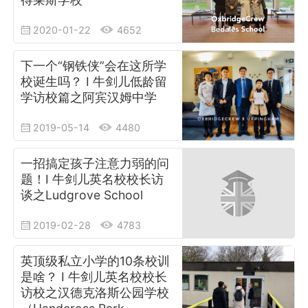
2020-01-22
4652
下一个“钢铁侠”会在这所学
校诞生吗？ I 牛剑儿低龄留
学访校篇之阿宾汉姆中学
2019-05-14
4480
一招搞定孩子注意力弱的问
题！I 牛剑儿英名校校长访
谈之Ludgrove School
2019-02-28
4783
英顶级私立小学的10条校训
是啥？ I 牛剑儿英名校校长
访校之汉德克洛斯公园学校