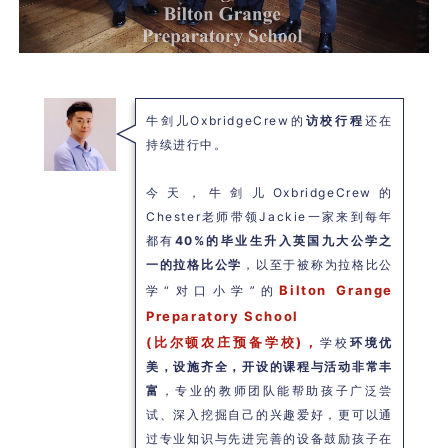
牛剑儿OxbridgeCrew的
访校行程
还在
持续进行中。
今天，牛剑儿OxbridgeCrew的
Chester老师带领Jackie一家来到每年
都有
40%的毕业生升入英国九大公学之
一的拉格比公学
，以至于被称为拉格比公
Bilton Grange
学“对口小学”的
Preparatory School
(比尔顿农庄预备学校)，
学校
环境优
美，设施齐全，开设的课程与活动非常丰
富
，专业的教师团队能帮助孩子广泛尝
试、深入挖掘自己的兴趣爱好，更可以通
过专业知识与先进完善的设备鼓励孩子在