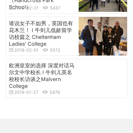
（Handcross Park
School）
2019-02-21
5437
谁说女子不如男，英国也有
花木兰！ I 牛剑儿低龄留学
访校篇之 Cheltenham
Ladies' College
2019-02-01
5572
欧洲皇室的选择 深度对话马
尔文中学校长 I 牛剑儿英名
校校长访谈之Malvern
College
2019-01-27
5476