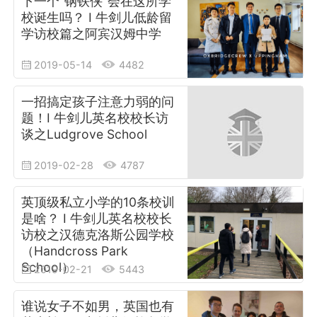
下一个“钢铁侠”会在这所学
校诞生吗？ I 牛剑儿低龄留
学访校篇之阿宾汉姆中学
2019-05-14
4482
一招搞定孩子注意力弱的问
题！I 牛剑儿英名校校长访
谈之Ludgrove School
2019-02-28
4787
英顶级私立小学的10条校训
是啥？ I 牛剑儿英名校校长
访校之汉德克洛斯公园学校
（Handcross Park
School）
2019-02-21
5443
谁说女子不如男，英国也有