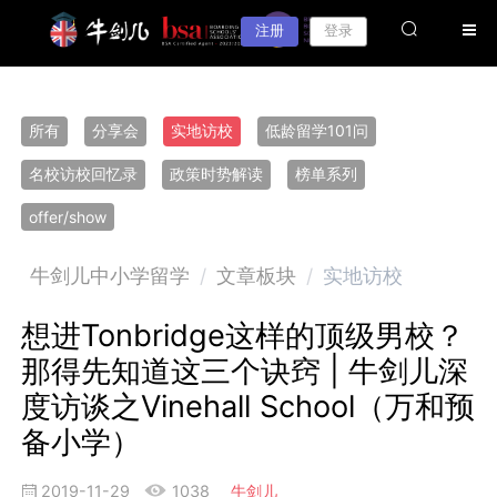
注册
登录
所有
分享会
实地访校
低龄留学101问
名校访校回忆录
政策时势解读
榜单系列
offer/show
牛剑儿中小学留学
/
文章板块
/
实地访校
想进Tonbridge这样的顶级男校？
那得先知道这三个诀窍 | 牛剑儿深
度访谈之Vinehall School（万和预
备小学）
2019-11-29
1038
牛剑儿