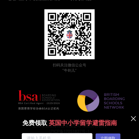
扫码关注微信公众号
“牛剑儿”
Copyright © 2026
免费领取
英国中小学留学避雷指南
上海瑛涵教育科技有限公司 保留所有权利
沪ICP备17051827号-1
沪公网安备31011002007769号
立即领取