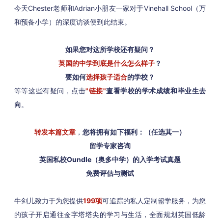
今天Chester老师和Adrian小朋友一家对于Vinehall School（万
和预备小学）的深度访谈便到此结束。
如果您对这所学校还有疑问？
英国的中学到底是什么怎么样子
？
要如何
选择孩子适合
的学校？
等等这些有疑问，点击
"链接"
查看学校的学术成绩和毕业生去
向
。
转发本篇文章
，
您将拥有如下福利：（任选其一）
留学专家咨询
英国私校Oundle（奥多中学）的入学考试真题
免费评估与测试
牛剑儿致力于为您提供
199
项
可追踪的私⼈定制留学服务，为您
的孩⼦开启通往金字塔塔尖的学习与生活，全⾯规划英国低龄