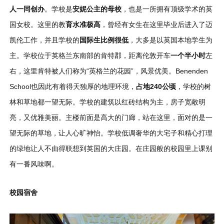
人一同创办
。学校是
安妮公主的母校
，也是一所拥有顶级学术的英
国女校。这里的教
育水准极高
，曾经有女生在这里毕业后进入了迈
凯伦工作，并且学校的
国际生比例很低
，大多是以英国本地学生为
主。学校位于英格兰东南部的肯特郡，距离伦敦开车
一个半小时
左
右，这里肯特被人们称为“英格兰的花园”，风景优美。Benenden
School也因此有着得天独厚的地理环境，
占地240公顷
，学校的树
林和草地都一望无际。学校的建筑以红砖结构为主，房子宽敞明
亮，又优雅美丽。主楼前面是高大的门廊，站在这里，面对的是一
望无际的草地，让人心旷神怡。学校低调奢华的大宅子和精心打理
的绿地让人不由得联想到英国的大庄园。在庄园般的校园里上课别
有一番风味啊。
校园宿舍