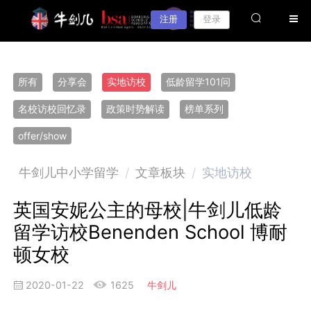
注册
登录
所有
分享会
实地访校
低龄留学101问
名校访校回忆录
政策时势解读
榜单系列
offer/show
牛剑儿中小学留学
/
文章板块
/
实地访校
英国安妮公主的母校|牛剑儿低龄
留学访校Benenden School 博耐
顿女校
2020-01-22
1625
牛剑儿