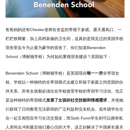
爸爸妈妈还有Chester老师在舍监的带领下参观。露天通风口、一
栏栏铁网窗，加上高档装修的卫生间，这真的是我见过的英国学校
宿舍里迄今为止最为豪华的宿舍了。你们知道Benenden
School（博耐顿学校）为何如此重视宿舍建设？原因如下：
Benenden School（博耐顿学校）是英国现在
唯一一所
全寄宿女
校。学校以一种独特的全寄宿模式去建立和孩子家庭之间坚固的伙
伴关系。所有女孩都必须住在学校接受学校的寄宿学习活动。也正
是这种独特的寄宿模式
发展了女孩的社交技能和情感需求
，并使她
们获得了日间教育无法获得的广泛利益和交友机会。低年级学生住
在一起互相照应学习生活交朋友，而Sixth Form学生则可以拥有私
人房间去冲刺最后他们最心仪的大学。这正好解决了中国家长最关