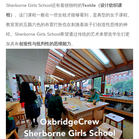
Sherborne Girls School还有着很独特的
Textile（设计纺织课
程）
。这门课程一般在一些女校才能够看到，是典型的女子课程。
教室里的五颜六色的布置打扮也在刺激着孩子们创造性思维的神
经。Sherborne Girls School希望通过传统的艺术来塑造学生们更
加具有
创造性与批判性的思维能力
。