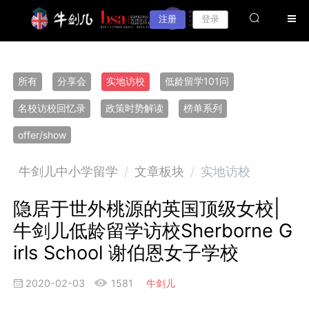
注册
登录
所有
分享会
实地访校
低龄留学101问
名校访校回忆录
政策时势解读
榜单系列
offer/show
牛剑儿中小学留学
/
文章板块
/
实地访校
隐居于世外桃源的英国顶级女校|
牛剑儿低龄留学访校Sherborne G
irls School 谢伯恩女子学校
2020-02-03
1581
牛剑儿