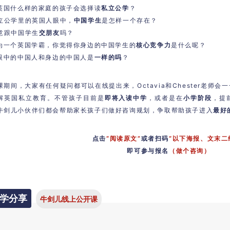
在英国什么样的家庭的孩子会选择读
私立公学
？
私立公学里的英国人眼中，
中国学生
是怎样一个存在？
愿意跟中国学生
交朋友
吗？
作为一个英国学霸，你觉得你身边的中国学生的
核心竞争力
是什么呢？
你眼中的中国人和身边的中国人是
一样的吗
？
课期间，大家有任何疑问都可以在线提出来，Octavia和Chester老师
解英国私立教育。不管孩子目前是
即将入读中学
，或者是在
小学阶段
，提
牛剑儿小伙伴们都会帮助家长孩子们做好咨询规划，争取帮助孩子进入
最好
点击
“阅读原文”
或者扫码
“以下海报、文末二
即可参与报名
（做个咨询）
学分享
牛剑儿线上公开课