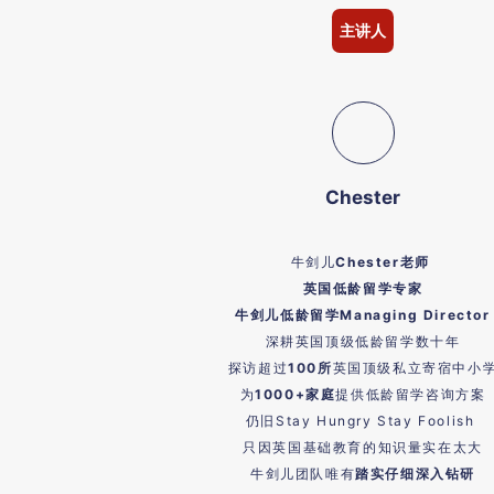
主讲人
Chester
牛剑儿
Chester老师
英国低龄留学专家
牛剑儿低龄留学Managing Director
深耕英国顶级低龄留学数十年
探访超过
100所
英国顶级私立寄宿中小
为
1000+家庭
提供低龄留学咨询方案
仍旧Stay Hungry Stay Foolish
只因英国基础教育的知识量实在太大
牛剑儿团队唯有
踏实仔细深入钻研