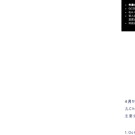
4
月
儿C
主要
1.
Oc