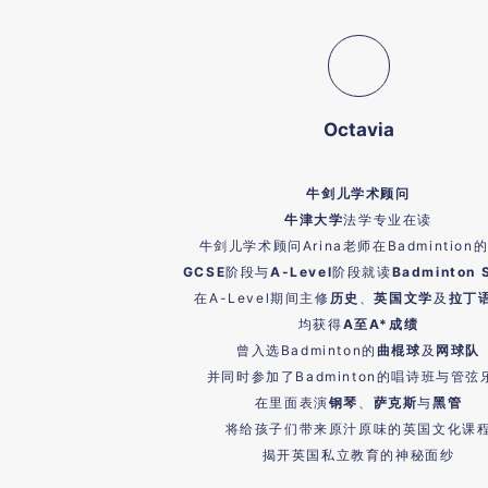
Octavia
牛剑儿学术顾问
牛津大学
法学专业在读
牛剑儿学术顾问Arina老师在Badmintion
GCSE
阶段与
A-Level
阶段就读
Badminton 
在A-Level期间主修
历史
、
英国文学
及
拉丁
均获得
A至A*成绩
曾入选Badminton的
曲棍球
及
网球队
并同时参加了Badminton的唱诗班与管弦
在里面表演
钢琴
、
萨克斯
与
黑管
将给孩子们带来原汁原味的英国文化课
揭开英国私立教育的神秘面纱