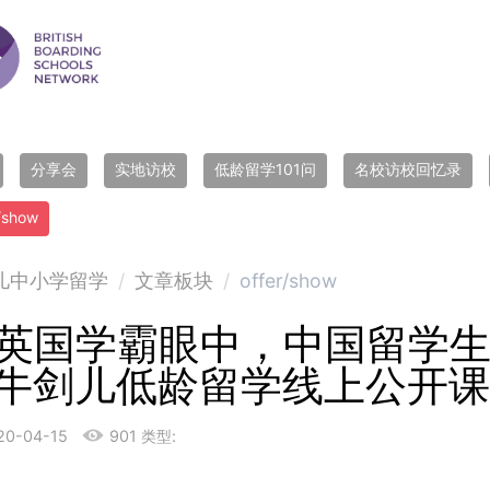
分享会
实地访校
低龄留学101问
名校访校回忆录
r/show
儿中小学留学
/
文章板块
/
offer/show
英国学霸眼中，中国留学
牛剑儿低龄留学线上公开
20-04-15
901
类型: