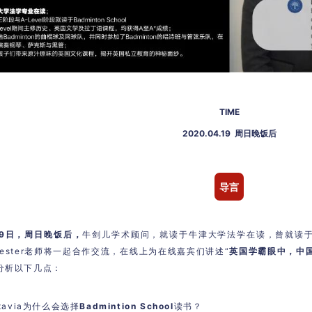
TIME
2020.04.19 周日晚饭后
导言
19日，周日晚饭后
，
牛剑儿学术顾问，就读于牛津大学法学在读，曾就读于英国女
hester老师将一起合作交流，在线上为在线嘉宾们讲述“
英国学霸眼中，中
分析以下几点：
tavia为什么会选择
Badmintion School
读书？