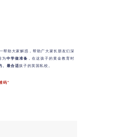
会一一帮助大家解惑，帮助广大家长朋友们深
前为
中学做准备
，在这孩子的黄金教育时
的、最合适
孩子的英国私校。
维码”