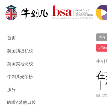
所有
首页
offe
英国顶级私校
牛剑
英国实地访校
在
牛剑儿光荣榜
｜
服务
20
哆啦A梦的口袋