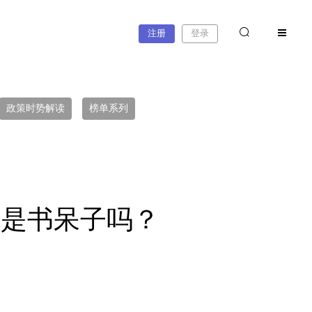
注册
登录
政策时势解读
榜单系列
生是书呆子吗？
课