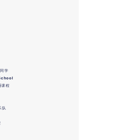
的同学
School
语
课程
乐队
程