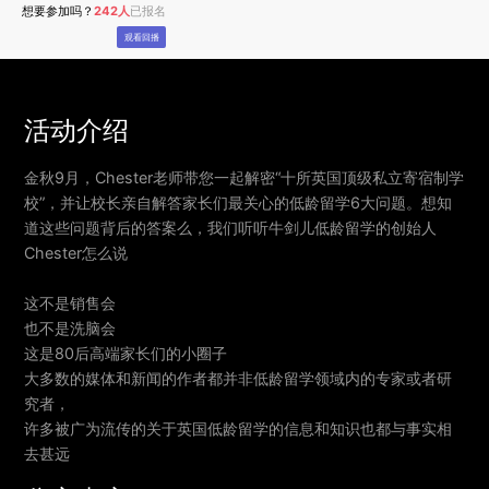
想要参加吗？
242人
已报名
观看回播
活动介绍
金秋9月，Chester老师带您一起解密“十所英国顶级私立寄宿制学
校”，并让校长亲自解答家长们最关心的低龄留学6大问题。想知
道这些问题背后的答案么，我们听听牛剑儿低龄留学的创始人
Chester怎么说
这不是销售会
也不是洗脑会
这是80后高端家长们的小圈子
大多数的媒体和新闻的作者都并非低龄留学领域内的专家或者研
究者，
许多被广为流传的关于英国低龄留学的信息和知识也都与事实相
去甚远