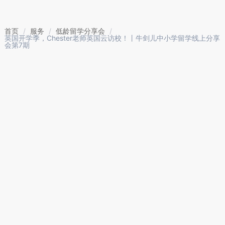
首页
/
服务
/
低龄留学分享会
/
英国开学季，Chester老师英国云访校！丨牛剑儿中小学留学线上分享
会第7期