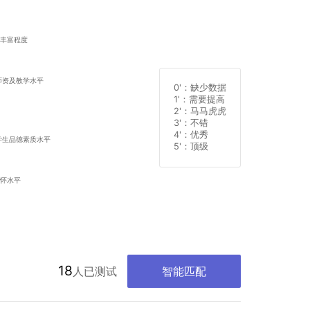
0'
：缺少数据
1'
：需要提高
2'
：马马虎虎
3'
：不错
4'
：优秀
5'
：顶级
18
人已测试
智能匹配