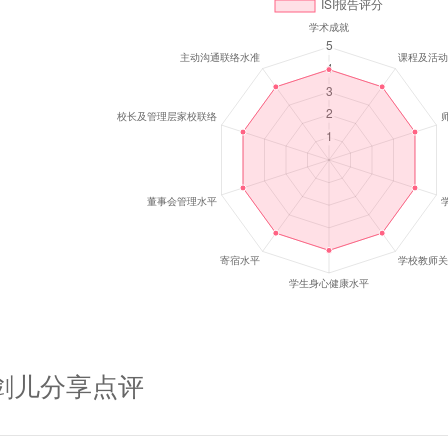
剑儿
分享点评