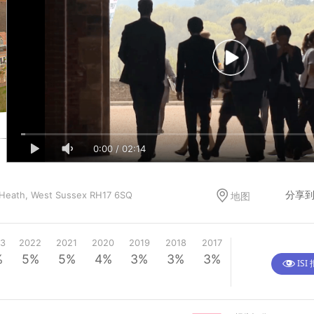
0:00
/
03:54
0:00
/
02:14
分享到
Heath, West Sussex RH17 6SQ
地图
3
2022
2021
2020
2019
2018
2017
%
5%
5%
4%
3%
3%
3%
ISI