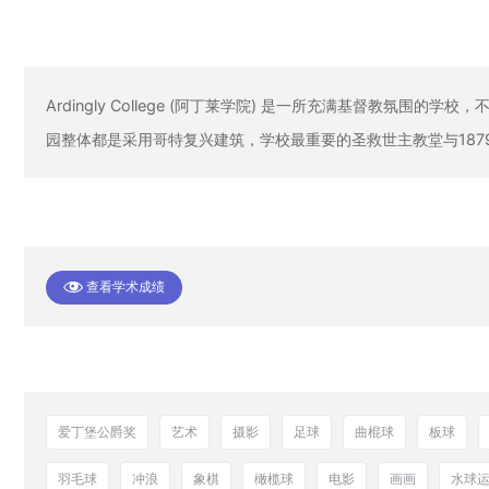
Ardingly College (阿丁莱学院) 是一所充满基督教氛围
园整体都是采用哥特复兴建筑，学校最重要的圣救世主教堂与1879
查看学术成绩
爱丁堡公爵奖
艺术
摄影
足球
曲棍球
板球
羽毛球
冲浪
象棋
橄榄球
电影
画画
水球