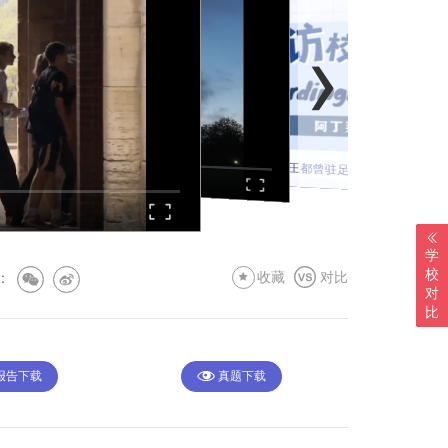
›
哥特复兴式风格的私校Ardingly College，连女王与菲利普亲王都曾驻足感叹！
学
校
:
收藏
对比
对
比
 报告下载
真题下载