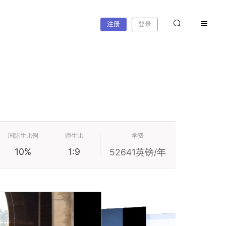
注册
登录
国际生比例
师生比
学费
10%
1:9
52641英镑/年