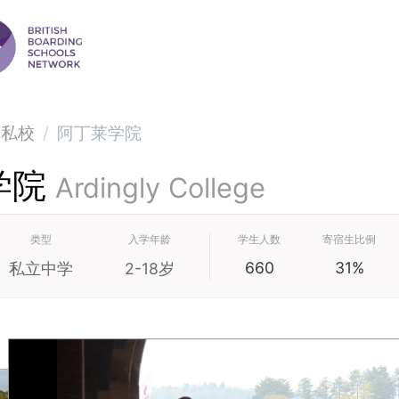
级私校
/
阿丁莱学院
学院
Ardingly College
类型
入学年龄
学生人数
寄宿生比例
660
31%
私立中学
2-18岁