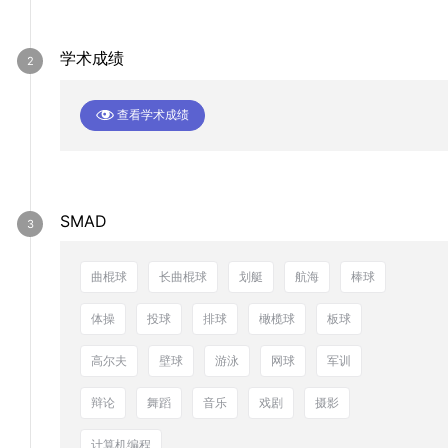
学术成绩
查看学术成绩
SMAD
曲棍球
长曲棍球
划艇
航海
棒球
体操
投球
排球
橄榄球
板球
高尔夫
壁球
游泳
网球
军训
辩论
舞蹈
音乐
戏剧
摄影
计算机编程