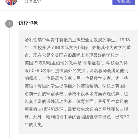
分享点评
智能匹配
访校印象
哈利伯瑞中学青睐有抱负且渴望全面发展的学生。1998
年，学校开设了IB(国际文凭)课程，并把其作为教学的重
点。现在它是全英国在IB课程上表现最好的学校之一。
英国ISI表彰哈里伯瑞的教学是“非常显著”。学校会为将
近50-80名学生提供额外的支持，两名教师会满足他们
的需求，一位是语言专家，另一位是数学专家。为一些
英语非母语的学生提供额外的英语帮助。学校是英国排
名前一百的寄宿学校，学校不仅学术方面表现优异，也
以其丰富的课外活动为豪。体育方面，最受男生欢迎的
项目有曲棍球和足球，最受女生欢迎的是网球和长曲棍
球。此外，哈利伯瑞中学的合唱团也非常出色，已有30
年的历史。