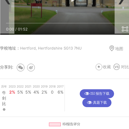
还有人没看过诺兰的电影？他如何能拍出如此脑洞大开
IB和A-Level双轨同行！Haileyb
儿中小学留学名人轶事之Haileybury School
0:00
/
01:52
学校地址：
Hertford, Hertfordshire SG13 7NU
地图
分享到:
收藏
对比
历年
2023
2022
2021
2020
2019
2018
2017
2%
5%
5%
4%
2%
0
6%
牛
ISI 报告下载
剑
真题下载
比