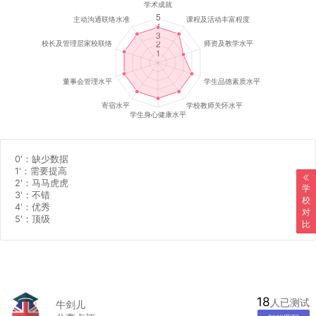
0'
：缺少数据
1'
：需要提高
2'
：马马虎虎
学
3'
：不错
校
4'
：优秀
对
5'
：顶级
比
18
人已测试
牛剑儿