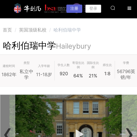
注册
登录
首页
/
英国顶级私校
/
哈利伯瑞中学
哈利伯瑞中学
Haileybury
类型
寄宿生比
国际生比
学费
学生人数
师生比
建校时间
入学年龄
例
例
私立中
56796英
920
1:8
1862年
11-18岁
64%
21%
学
镑/年
‹
›