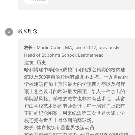
校长理念
校长
：
Martin Collier, MA, since 2017; previously
Head of St John’s School, Leatherhead
建筑
历史
+
哈利博瑞中学的低调校门可能跟它精彩的校内建
筑以及
英亩的校园有点儿不太搭。十九世纪的
500
学校建筑再加上英国最大的学院四方亭以及餐厅
顶上悬空设计的欧洲最大圆顶
给人一种杰出的
，
学院派风格。学校的教堂也非常有艺术性
其窗
，
户由学校艺术部的老师设计
每一扇窗户上都有
，
不同的纪念图案
用来纪念第二次世界大战
学
，
；
校还拥有世界上最华丽的网球场。
校长
体育教练都是世界级运动员
+
校长乔戴维斯非常有魅力
他是一名狂热的橄榄球
--