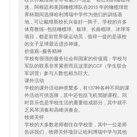
迷。阿根廷和美国橄榄球队在
年的橄榄球世
2015
界杯期间选择哈利博瑞中学作为他们的训练基
地
可让戴维斯校长兴奋好一阵子。学校的许多
，
体育教练
包括橄榄球、板球、长曲棍球、冰球等
--
项目
都是前世界级运动员
值得一提的是该校
，
，
的女子足球最近进步神速。
价值观
服务精神
--
学校有很强的服务社会和国家的价值观
学校与
：
军队的联系非常紧密而且这里的
学生联合
CCF（
军训营
参与人数也相当巨大。
）
课外活动
学校的课外活动种类繁多
有
种各种不同的课
，
137
外活动可供选择
其中还包括飞机驾驶课程。同
，
时音乐也是学校生活的重要组成部分
其中就不
，
乏风琴演奏和高峰演奏会。
牧师关怀
学校的大多数老师都住在学校里
其中一位老师
，
告诉我们
牧师关怀项目让哈利博瑞中学与其他
，