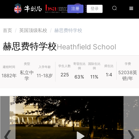
注册
登录
首页
/
英国顶级私校
/
赫思费特学校
赫思费特学校
Heathfield School
类型
寄宿生比
国际生比
学费
学生人数
师生比
建校时间
入学年龄
例
例
私立中
52038英
225
1:4
1882年
11-18岁
63%
11%
学
镑/年
‹
›