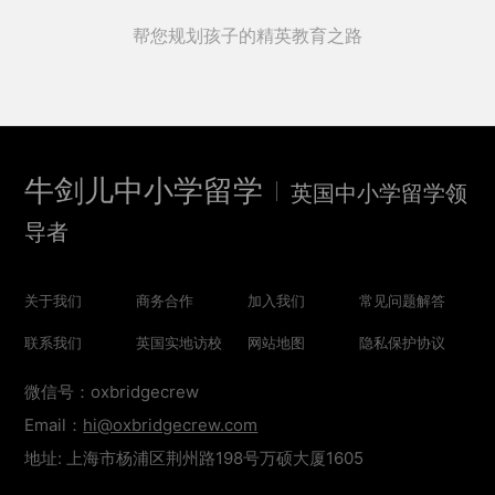
帮您规划孩子的精英教育之路
牛剑儿中小学留学
英国中小学留学领
导者
关于我们
商务合作
加入我们
常见问题解答
联系我们
英国实地访校
网站地图
隐私保护协议
微信号：oxbridgecrew
Email：
hi@oxbridgecrew.com
地址: 上海市杨浦区荆州路198号万硕大厦1605