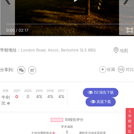
英国私校下诞生的Jimmy Choo品牌
校友之Heathfield Schoo
0:00
/
02:55
0:00
/
02:17
学校地址：
London Road, Ascot, Berkshire SL5 8BQ
地图
分享到:
收藏
对比
历年
2021
2020
2019
2018
2017
ISI 报告下载
0
0
4%
4%
4%
牛剑
真题下载
比
学
校
对
比