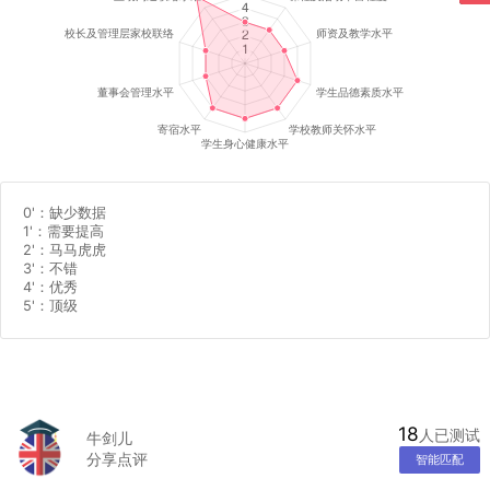
0'
：缺少数据
1'
：需要提高
2'
：马马虎虎
3'
：不错
4'
：优秀
5'
：顶级
18
人已测试
牛剑儿
分享点评
智能匹配