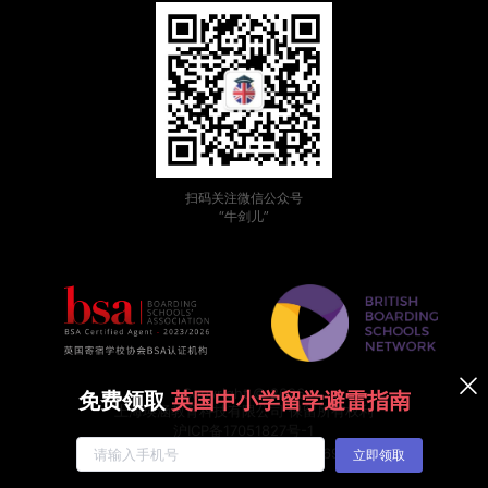
扫码关注微信公众号
“牛剑儿”
Copyright © 2026
免费领取
英国中小学留学避雷指南
上海瑛涵教育科技有限公司 保留所有权利
沪ICP备17051827号-1
沪公网安备31011002007769号
立即领取