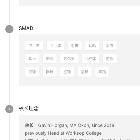
SMAD
空手道
羽毛球
射击
划船
滑雪
马术
击剑
高尔夫
曲棍球
游泳
投球
网球
壁球
篮球
舞蹈
校长理念
校长
：
Gavin Horgan, MA Oxon, since 2018;
previously Head at Worksop College