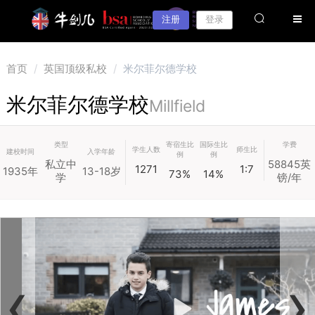
注册
登录
首页
/
英国顶级私校
/
米尔菲尔德学校
米尔菲尔德学校
Millfield
类型
寄宿生比
国际生比
学费
学生人数
师生比
建校时间
入学年龄
例
例
私立中
58845英
1271
1:7
1935年
13-18岁
73%
14%
学
镑/年
‹
›