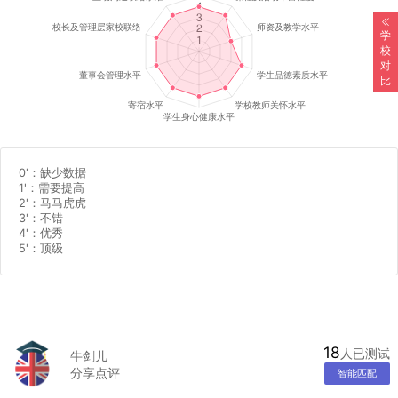
学
校
对
比
0'
：缺少数据
1'
：需要提高
2'
：马马虎虎
3'
：不错
4'
：优秀
5'
：顶级
18
人已测试
牛剑儿
分享点评
智能匹配