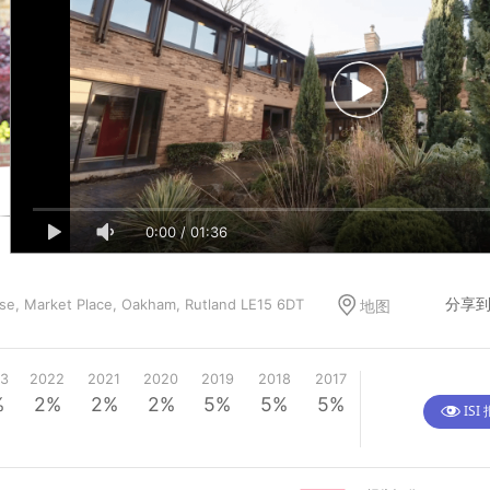
0:00
/
01:11
0:00
/
01:36
分享到
se, Market Place, Oakham, Rutland LE15 6DT
地图
3
2022
2021
2020
2019
2018
2017
%
2%
2%
2%
5%
5%
5%
ISI