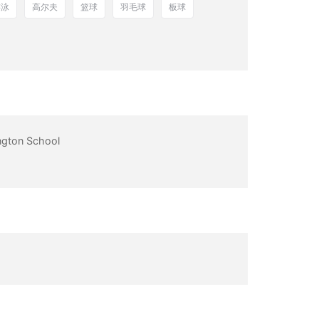
游泳
高尔夫
篮球
羽毛球
板球
ington School