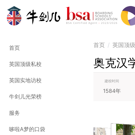
首页
/
英国顶
首页
奥克汉
英国顶级私校
英国实地访校
建校时间
1584年
牛剑儿光荣榜
服务
哆啦A梦的口袋