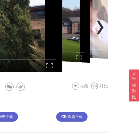
›
0:00
/
06:08
学
校
:
收藏
对比
对
比
 报告下载
真题下载