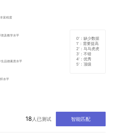
0'
：缺少数据
1'
：需要提高
2'
：马马虎虎
3'
：不错
4'
：优秀
5'
：顶级
18
人已测试
智能匹配