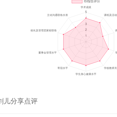
剑儿
分享点评