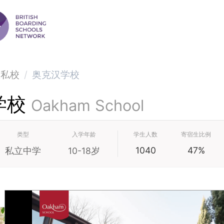
级私校
/
奥克汉学校
学校
Oakham School
类型
入学年龄
学生人数
寄宿生比例
1040
47%
私立中学
10-18岁