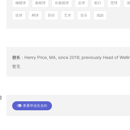
橄榄球
曲棍球
长曲棍球
足球
航行
壁球
投球
网球
田径
艺术
音乐
戏剧
校长
：
Henry Price, MA, since 2019; previously Head of Well
暂无
向
查看毕业生去向