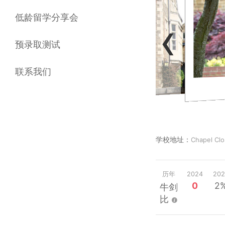
‹
低龄留学分享会
预录取测试
联系我们
学校地址：
Chapel Clo
历年
2024
202
0
2
牛剑
比