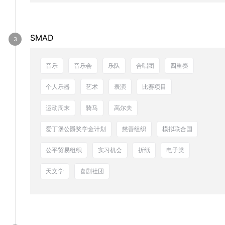
SMAD
音乐
音乐会
乐队
合唱团
四重奏
个人乐器
艺术
表演
比赛项目
运动周末
骑马
高尔夫
爱丁堡公爵奖学金计划
慈善组织
模拟联合国
公平贸易组织
实习机会
折纸
电子类
天文学
喜剧社团