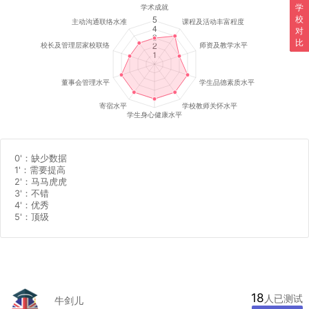
学
校
对
比
0'
：缺少数据
1'
：需要提高
2'
：马马虎虎
3'
：不错
4'
：优秀
5'
：顶级
18
人已测试
牛剑儿