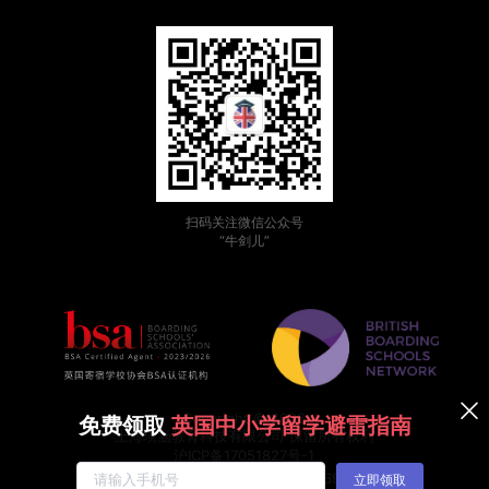
扫码关注微信公众号
“牛剑儿”
Copyright © 2026
免费领取
英国中小学留学避雷指南
上海瑛涵教育科技有限公司 保留所有权利
沪ICP备17051827号-1
沪公网安备31011002007769号
立即领取