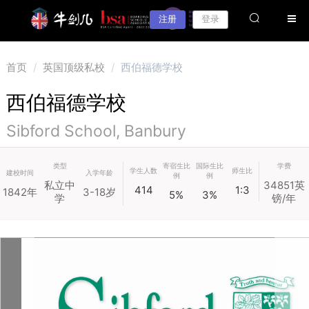
注册
登录
首页
/
英国顶级私校
/
西伯福德学校
西伯福德学校
Sibford School, Banbury
类型
寄宿生比
国际生比
学费
学生人数
师生比
建校时间
入学年龄
例
例
私立中
34851英
414
1:3
1842年
3-18岁
5%
3%
学
镑/年