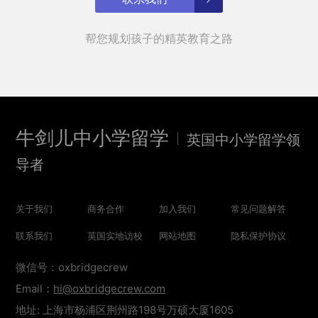
帮您规划孩子的精英教育之路
牛剑儿中小学留学
英国中小学留学领
导者
关于我们
商务合作
加入我们
常见问题解答
联系我们
英国实地访校
网站地图
隐私保护协议
微信号：oxbridgecrew
Email：
hi@oxbridgecrew.com
地址: 上海市杨浦区荆州路198号万硕大厦1605