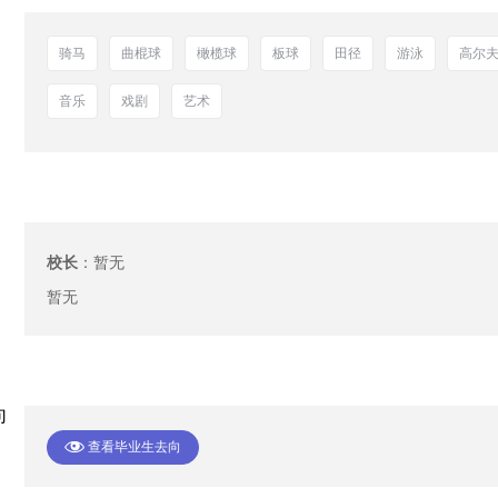
骑马
曲棍球
橄榄球
板球
田径
游泳
高尔
音乐
戏剧
艺术
校长
：
暂无
暂无
向
查看毕业生去向