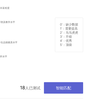
0'
：缺少数据
1'
：需要提高
2'
：马马虎虎
3'
：不错
4'
：优秀
5'
：顶级
18
人已测试
智能匹配