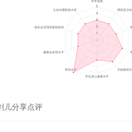
剑儿
分享点评