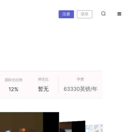
注册
登录
师生比
学费
国际生比例
暂无
63330英镑/年
12%