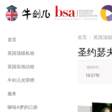
首页
/
英国顶
首页
圣约瑟
英国顶级私校
英国实地访校
建校时间
1937年
牛剑儿光荣榜
服务
哆啦A梦的口袋