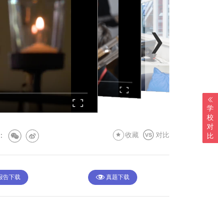
›
学
校
对
:
收藏
对比
比
 报告下载
真题下载