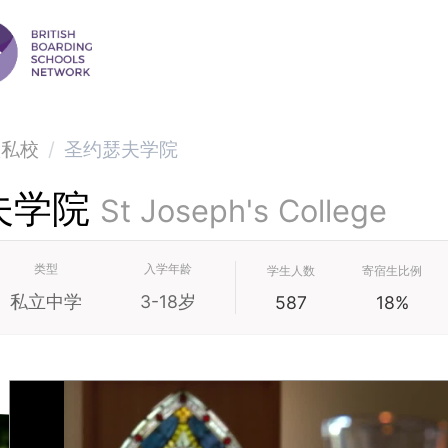
级私校
/
圣约瑟夫学院
夫学院
St Joseph's College
类型
入学年龄
学生人数
寄宿生比例
私立中学
3-18岁
587
18%