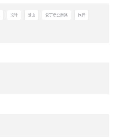
夫
投球
登山
爱丁堡公爵奖
旅行