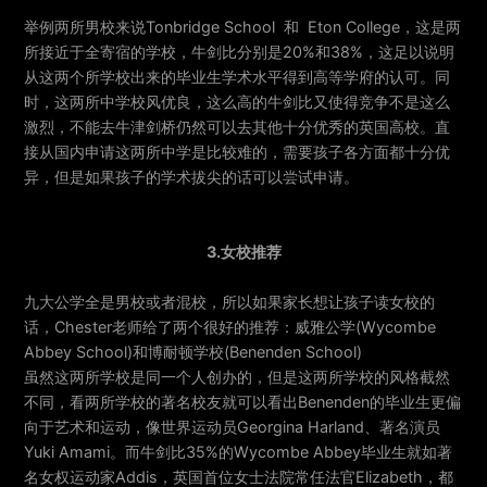
举例两所男校来说Tonbridge School 和 Eton College，这是两
所接近于全寄宿的学校，牛剑比分别是20%和38%，这足以说明
从这两个所学校出来的毕业生学术水平得到高等学府的认可。同
时，这两所中学校风优良，这么高的牛剑比又使得竞争不是这么
激烈，不能去牛津剑桥仍然可以去其他十分优秀的英国高校。直
接从国内申请这两所中学是比较难的，需要孩子各方面都十分优
异，但是如果孩子的学术拔尖的话可以尝试申请。
3.女校推荐
九大公学全是男校或者混校，所以如果家长想让孩子读女校的
话，Chester老师给了两个很好的推荐：威雅公学(Wycombe
Abbey School)和博耐顿学校(Benenden School)
虽然这两所学校是同一个人创办的，但是这两所学校的风格截然
不同，看两所学校的著名校友就可以看出Benenden的毕业生更偏
向于艺术和运动，像世界运动员Georgina Harland、著名演员
Yuki Amami。而牛剑比35%的Wycombe Abbey毕业生就如著
名女权运动家Addis，英国首位女士法院常任法官Elizabeth，都