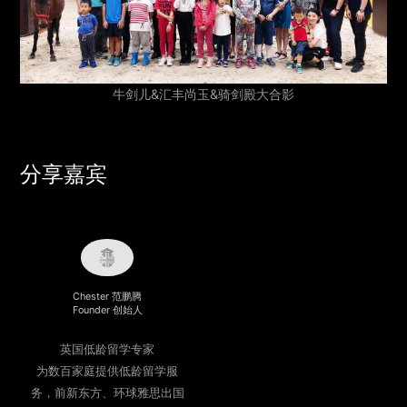
牛剑儿&汇丰尚玉&骑剑殿大合影
分享嘉宾
Chester 范鹏腾
Founder 创始人
英国低龄留学专家
为数百家庭提供低龄留学服
务，前新东方、环球雅思出国