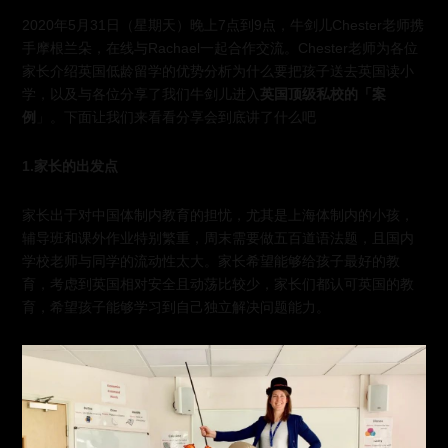
2020年5月31日（星期天）晚上7点到9点，牛剑儿Chester老师携
手摩根兰朵，在线与Rachael一起合作交流。Chester老师为各位
家长介绍英国低龄留学的优势分析为什么要把孩子送去英国读小
学，以及与各位分享了我们牛剑儿进入
英国顶级私校的「案
例
」。下面让我们来看看分享会到底讲了什么吧
1.家长的出发点
家长出于对中国体制内教育的担忧，尤其是上海体制内的小孩，
辅导班和课外作业特别繁重，周末需要做五百道语法题，且国内
学校老师与同学的流动性太大。家长希望能够给孩子最好的教
育，考虑到英国相对安全且动荡比较少，家长们都认可英国的教
育，希望孩子能够学习到自己独立解决问题能力。