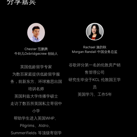
分享嘉宾
Rachael 施韵秋
Chester 范鹏腾
Morgan Randall 中国业务总监
牛剑儿Oxbridgecrew 创始人
谷歌评分第一名的伦敦房产销
英国低龄留学专家
售管理公司
为数百家庭提供低龄留学服
研究生毕业于KCL 伦敦国王学
务，前新东方、环球雅思出国
员
培训名师
英国学习、工作5年
英国利兹大学传播学硕士
走访了数百所英国私立寄宿中
小学
帮助学生进入英国WHP、
Pilgrims、Aldro、
Summerifields 等顶级寄宿学