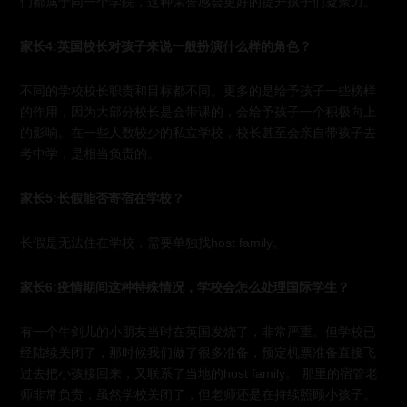
们都属于同一个学院，这种荣誉感会更好的提升孩子们凝聚力。
家长4:英国校长对孩子来说一般扮演什么样的角色？
不同的学校校长职责和目标都不同。更多的是给予孩子一些榜样
的作用，因为大部分校长是会带课的，会给予孩子一个积极向上
的影响。在一些人数较少的私立学校，校长甚至会亲自带孩子去
考中学，是相当负责的。
家长5:长假能否寄宿在学校？
长假是无法住在学校，需要单独找host family。
家长6:疫情期间这种特殊情况，学校会怎么处理国际学生？
有一个牛剑儿的小朋友当时在英国发烧了，非常严重。但学校已
经陆续关闭了，那时候我们做了很多准备，预定机票准备直接飞
过去把小孩接回来，又联系了当地的host family。 那里的宿管老
师非常负责，虽然学校关闭了，但老师还是在持续照顾小孩子。