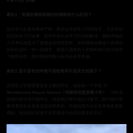
6.家长热门问题
家长1：英国的课程和国内的课程有什么区别？
英文学习会更加要求严格，四岁会开始学习写斜体字，七岁开始
就开始学习写故事。初中升高中会学习到诗歌解读，例如伊顿的
入学考试就是马丁路德金的演讲赏析，学校课程会根据小孩薄弱
的科目进行一对一的辅导。英国小朋友在十岁的时候已经开始学
习物理化学，而中国的同龄小伙伴还在学生物。
家长2:是不是有的学校不接收母语不是英文的孩子？
英国私立学校需要更多元素的学生，例如有一个学校 叫
Westbourne House School（韦斯特伯恩皇家小学）
，当时虽
然他们并没有中国学生，但是他们每年都会过春节。因为他们需
要培养的学生将来是面对世界的，中国的国力在全世界都是被重
视的，所以我们的孩子去英国读书会得到更多的关注。